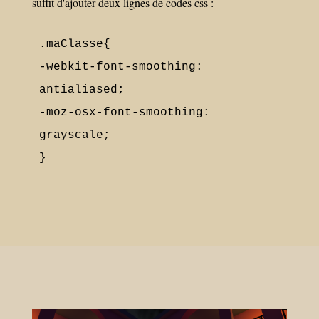
suffit d'ajouter deux lignes de codes css :
.maClasse{

-webkit-font-smoothing: 
antialiased; 

-moz-osx-font-smoothing: 
grayscale;

}