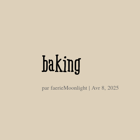
baking
par
faerieMoonlight
|
Avr 8, 2025